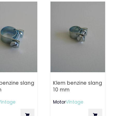
benzine slang
Klem benzine slang
m
10 mm
Vintage
Motor
Vintage