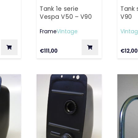
Tank 1e serie
Tank 
Vespa V50 – V90
V90
Frame
Vintage
Vinta
€
111,00
€
12,00