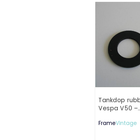
Tankdop rub
Vespa V50 –
50special
Frame
Vintage