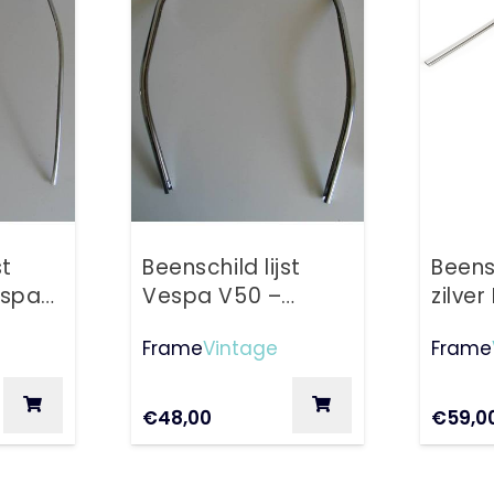
st
Beenschild lijst
Beensc
espa
Vespa V50 –
zilver
ial
50Special
Frame
Vintage
Frame
€
48,00
€
59,0