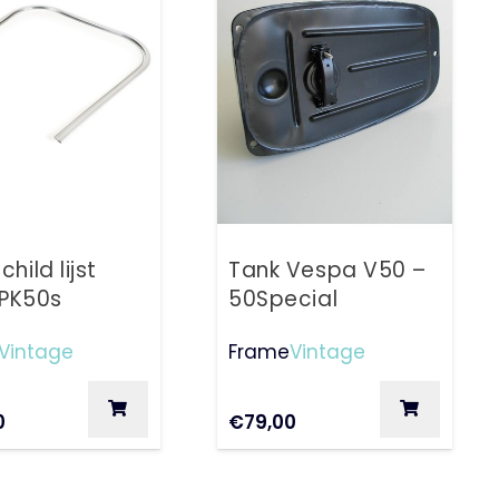
hild lijst
Tank Vespa V50 –
 PK50s
50Special
Vintage
Frame
Vintage
0
€
79,00