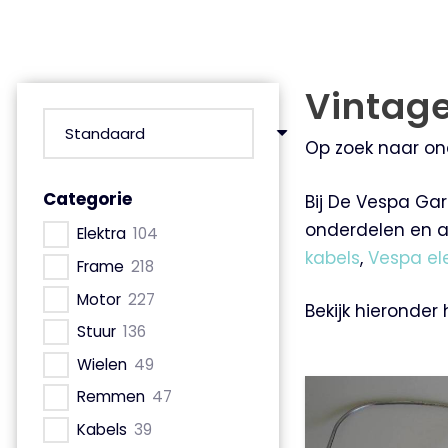
Vintag
Op zoek naar on
Categorie
Bij De Vespa Gar
onderdelen en a
Elektra
104
kabels
,
Vespa el
Frame
218
Motor
227
Bekijk hieronder
Stuur
136
Wielen
49
Remmen
47
Kabels
39