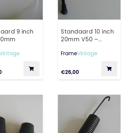
aard 9 inch
Standaard 10 inch
 20mm
20mm V50 –
50Special
Vintage
Frame
Vintage
0
€
26,00