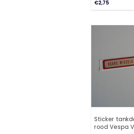
€
2,75
Sticker tank
rood Vespa 