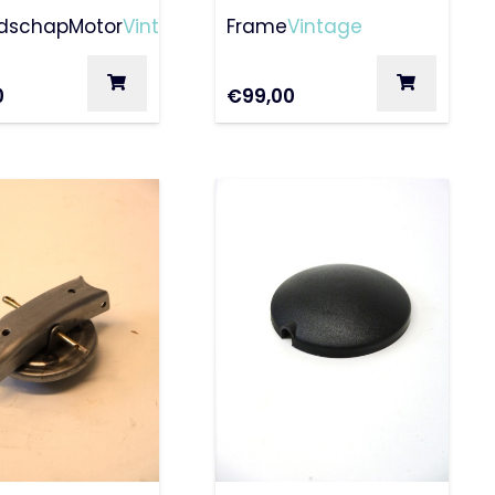
50Special
dschap
Motor
Vintage
Frame
Vintage
0
€
99,00