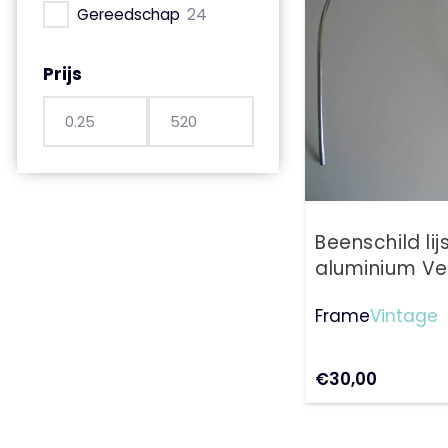
Gereedschap
24
Prijs
Beenschild lij
aluminium V
V50 – 50Spec
Frame
Vintage
€
30,00