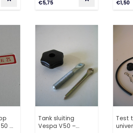
€
5,75
€
1,50
dop
Tank sluiting
Test t
V50 –
Vespa V50 –
unive