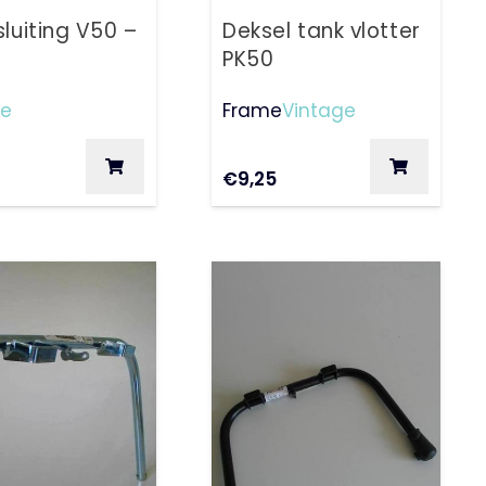
sluiting V50 –
Deksel tank vlotter
PK50
ge
Frame
Vintage
€
9,25