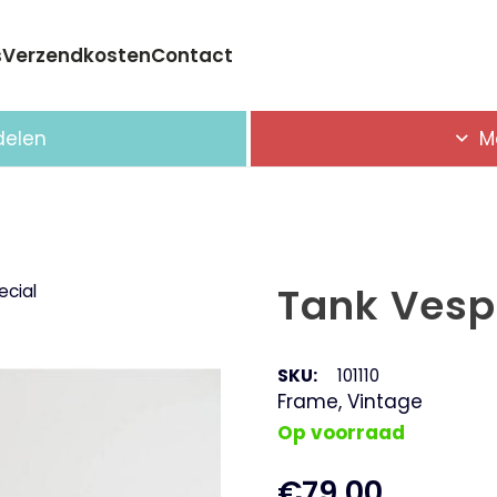
s
Verzendkosten
Contact
Geen producten in de winkelwagen.
delen
M
Tank Vesp
ecial
SKU:
101110
Frame
,
Vintage
Op voorraad
€
79,00