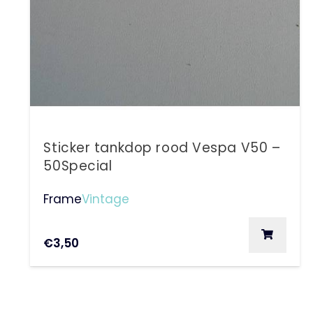
Sticker tankdop rood Vespa V50 –
50Special
Frame
Vintage
€
3,50