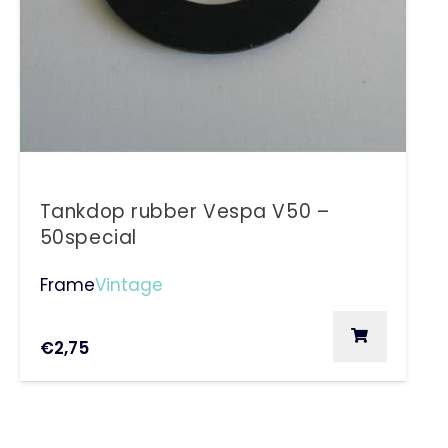
Tankdop rubber Vespa V50 –
50special
Frame
Vintage
€
2,75