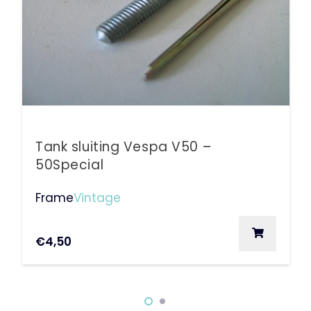
Tank sluiting Vespa V50 –
50Special
Frame
Vintage
€
4,50