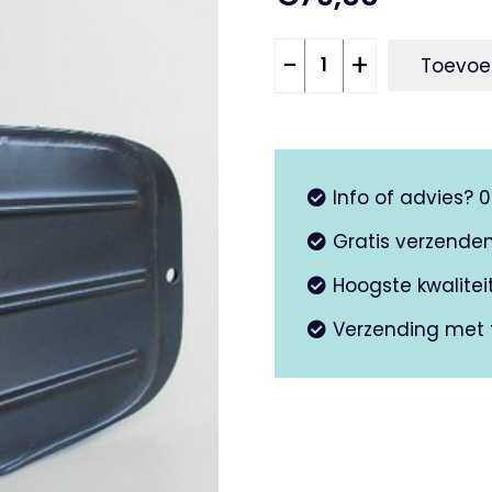
Tank
-
+
Toevoe
Vespa
V50
-
50Special
Info of advies? 
aantal
Gratis verzende
Hoogste kwalite
Verzending met 