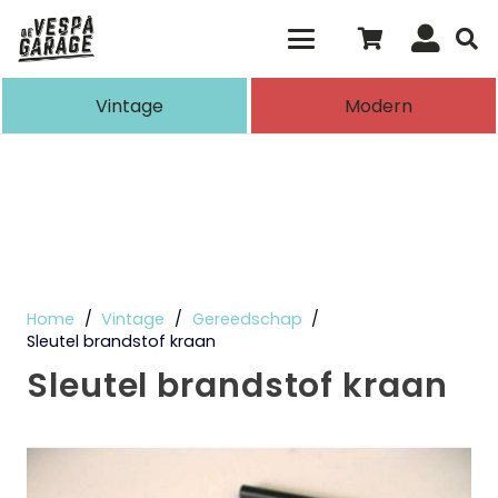
Als de resultaten voor automatisch aanvull
Vintage
Modern
Home
/
Vintage
/
Gereedschap
/
Sleutel brandstof kraan
Sleutel brandstof kraan