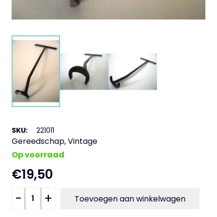
SKU:
221011
Gereedschap
,
Vintage
Op voorraad
€
19,50
Sleutel
-
+
Toevoegen aan winkelwagen
brandstof