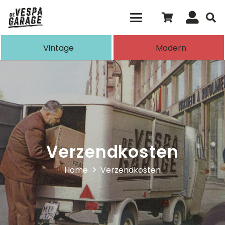
Als de resultaten voor automatisch aanvull
Vintage
Modern
Verzendkosten
Home
Verzendkosten