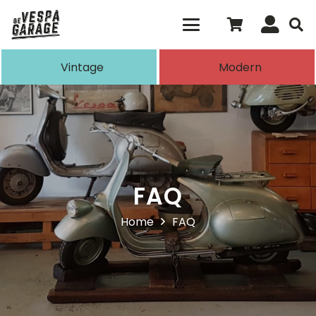
Als de resultaten voor automatisch aanvull
Vintage
Modern
FAQ
Home
FAQ