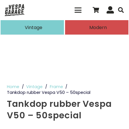
Als de resultaten voor automatisch aanvull
Vintage
Modern
Home
/
Vintage
/
Frame
/
Tankdop rubber Vespa V50 – 50special
Tankdop rubber Vespa
V50 – 50special