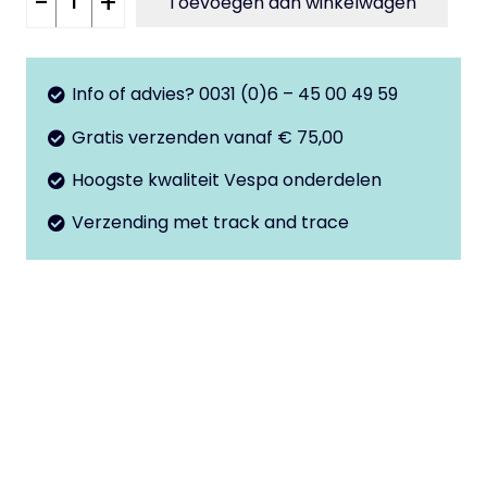
-
+
Toevoegen aan winkelwagen
benzine
slang
13
Info of advies? 0031 (0)6 – 45 00 49 59
mm
Gratis verzenden vanaf € 75,00
aantal
Hoogste kwaliteit Vespa onderdelen
Verzending met track and trace