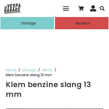
Als de resultaten voor automatisch aanvull
Vintage
Modern
Home
/
Vintage
/
Motor
/
Klem benzine slang 13 mm
Klem benzine slang 13
mm