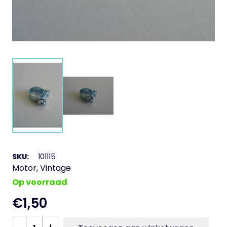
SKU:
101115
Motor
,
Vintage
Op voorraad
€
1,50
Klem