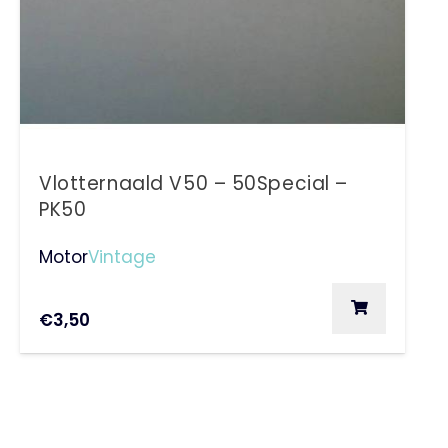
Vlotternaald V50 – 50Special –
PK50
Motor
Vintage
€
3,50