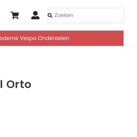
Als de resultaten voor
oderne Vespa Onderdelen
l Orto