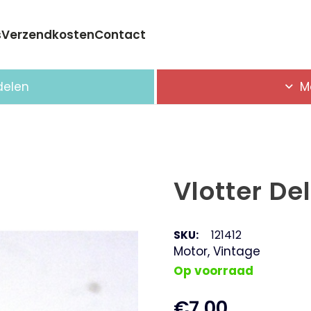
s
Verzendkosten
Contact
Geen producten in de winkelwagen.
delen
M
Vlotter Del
SKU:
121412
Motor
,
Vintage
Op voorraad
€
7,00