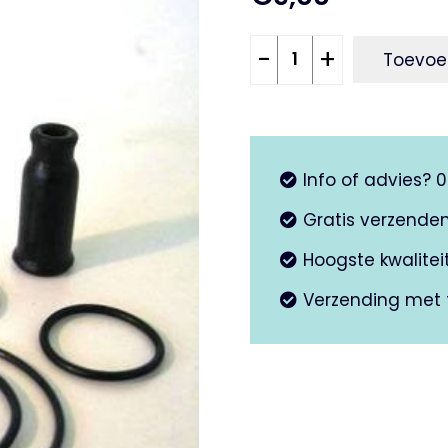
Afdichting
-
+
Toevoe
set
Dell
Orto
aantal
Info of advies? 
Gratis verzende
Hoogste kwalite
Verzending met 