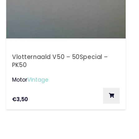
Vlotternaald V50 – 50Special –
PK50
Motor
Vintage
€
3,50