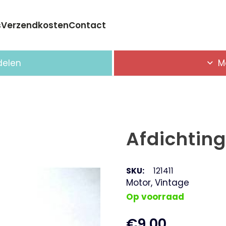
s
Verzendkosten
Contact
Geen producten in de winkelwagen.
delen
M
Afdichting
SKU:
121411
Motor
,
Vintage
Op voorraad
€
9,00