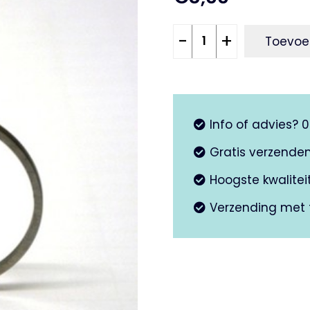
Zuigerveer
-
+
Toevoe
38,4x1,5mm
aantal
Info of advies? 
Gratis verzende
Hoogste kwalite
Verzending met 