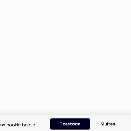
Disclaimer
|
Privacyverklaring
|
Cookie beleid
Toestaan
Sluiten
ons
cookie beleid