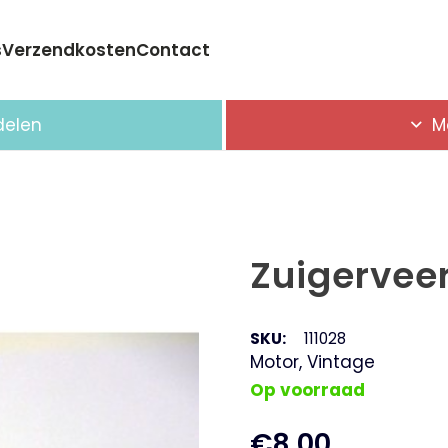
s
Verzendkosten
Contact
Geen producten in de winkelwagen.
delen
M
Zuigervee
SKU:
111028
Motor
,
Vintage
Op voorraad
€
8,00