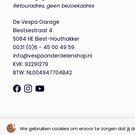
Retouradres, geen bezoekadres
De Vespa Garage
Biestsestraat 4
5084 HE Biest-Houthakker
0031 (0)6 - 45 00 49 59
info@vespaonderdelenshop.nl
KVK: 92291279
BTW: NL004947704B42
© Copyright 2026 – De Vespa Garage |
Webdesign by Yooker
We gebruiken cookies om ervoor te zorgen dat jij de