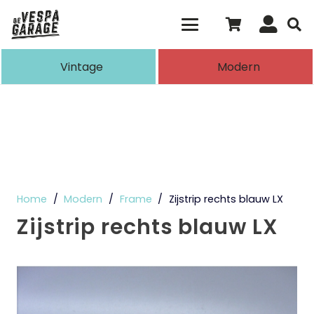
Als de resultaten voor automatisch aanvull
Vintage
Modern
Home
/
Modern
/
Frame
/
Zijstrip rechts blauw LX
Zijstrip rechts blauw LX