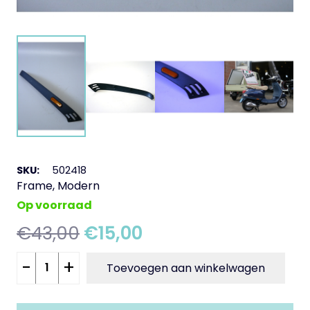
SKU:
502418
Frame
,
Modern
Op voorraad
Oorspronkelijke
Huidige
€
43,00
€
15,00
prijs
prijs
Zijstrip
-
+
was:
is:
Toevoegen aan winkelwagen
rechts
€43,00.
€15,00.
blauw