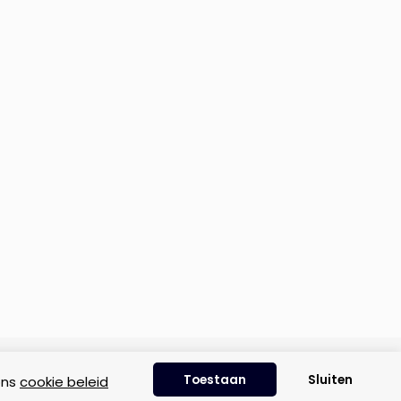
Disclaimer
|
Privacyverklaring
|
Cookie beleid
Toestaan
Sluiten
ons
cookie beleid