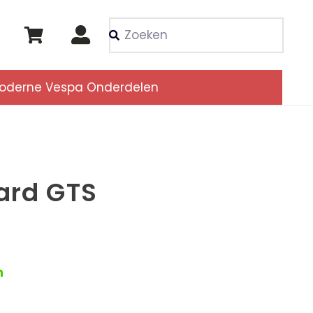
Als de resultaten voor
oderne Vespa Onderdelen
ard GTS
n