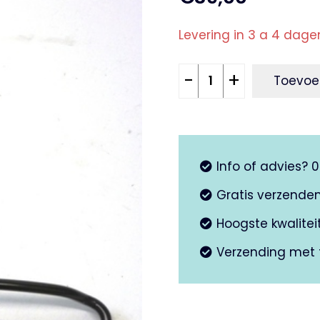
Levering in 3 a 4 dage
Zij
-
+
Toevoe
standaard
GTS
aantal
Info of advies? 
Gratis verzende
Hoogste kwalite
Verzending met 