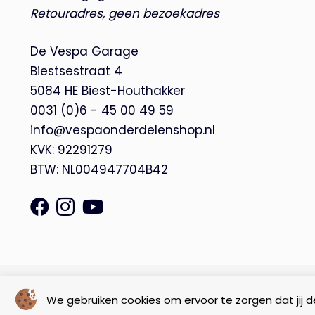
Retouradres, geen bezoekadres
De Vespa Garage
Biestsestraat 4
5084 HE Biest-Houthakker
0031 (0)6 - 45 00 49 59
info@vespaonderdelenshop.nl
KVK: 92291279
BTW: NL004947704B42
© Copyright 2026 – De Vespa Garage |
Webdesign by Yooker
We gebruiken cookies om ervoor te zorgen dat jij de