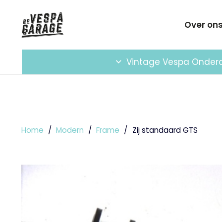
Over on
Vintage Vespa Onder
Home
/
Modern
/
Frame
/
Zij standaard GTS