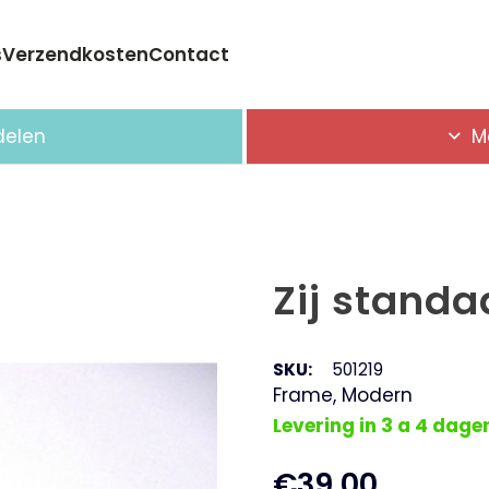
s
Verzendkosten
Contact
Geen producten in de winkelwagen.
delen
M
Zij standa
SKU:
501219
Frame
,
Modern
Levering in 3 a 4 dage
€
39,00