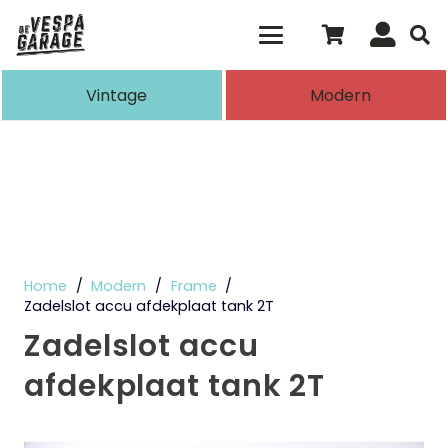
Als de resultaten voor automatisch aanvull
Vintage
Modern
Home
/
Modern
/
Frame
/
Zadelslot accu afdekplaat tank 2T
Zadelslot accu
afdekplaat tank 2T