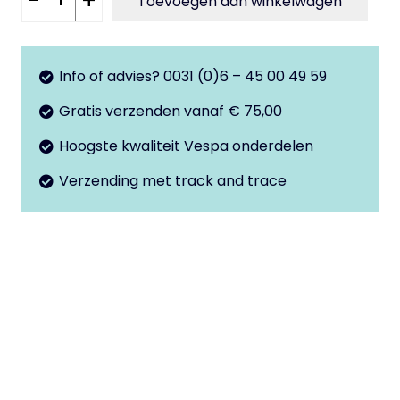
-
+
Toevoegen aan winkelwagen
accu
afdekplaat
tank
Info of advies? 0031 (0)6 – 45 00 49 59
2T
Gratis verzenden vanaf € 75,00
aantal
Hoogste kwaliteit Vespa onderdelen
Verzending met track and trace