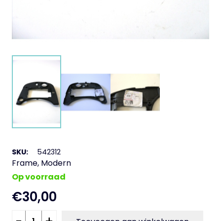
SKU:
542312
Frame
,
Modern
Op voorraad
€
30,00
Zadelslot