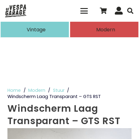
Als de resultaten voor automatisch aanvull
Vintage
Modern
Home
/
Modern
/
Stuur
/
Windscherm Laag Transparant – GTS RST
Windscherm Laag
Transparant – GTS RST