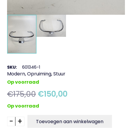
SKU:
601346-1
Modern
,
Opruiming
,
Stuur
Op voorraad
Oorspronkelijke
Huidige
€
175,00
€
150,00
prijs
prijs
Op voorraad
was:
is:
€175,00.
€150,00.
-
+
Windscherm
Toevoegen aan winkelwagen
Laag