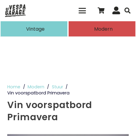
Als de resultaten voor automatisch aanvull
Vintage
Modern
Home
/
Modern
/
Stuur
/
Vin voorspatbord Primavera
Vin voorspatbord
Primavera