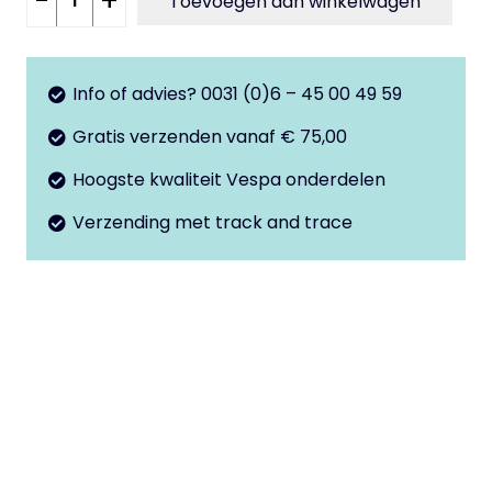
-
+
Toevoegen aan winkelwagen
voorspatbord
Primavera
aantal
Info of advies? 0031 (0)6 – 45 00 49 59
Gratis verzenden vanaf € 75,00
Hoogste kwaliteit Vespa onderdelen
Verzending met track and trace