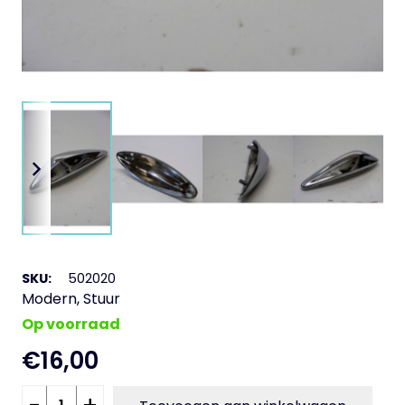
SKU:
502020
Modern
,
Stuur
Op voorraad
€
16,00
Vin