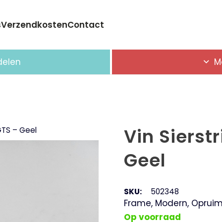
s
Verzendkosten
Contact
Geen producten in de winkelwagen.
delen
M
Vin Sierst
GTS – Geel
Geel
SKU:
502348
Frame
,
Modern
,
Opruim
Op voorraad