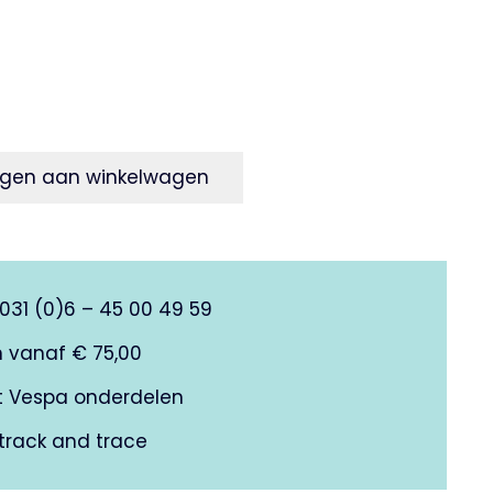
onkelijke
Huidige
prijs
is:
.
€25,00.
gen aan winkelwagen
0031 (0)6 – 45 00 49 59
n vanaf € 75,00
it Vespa onderdelen
track and trace