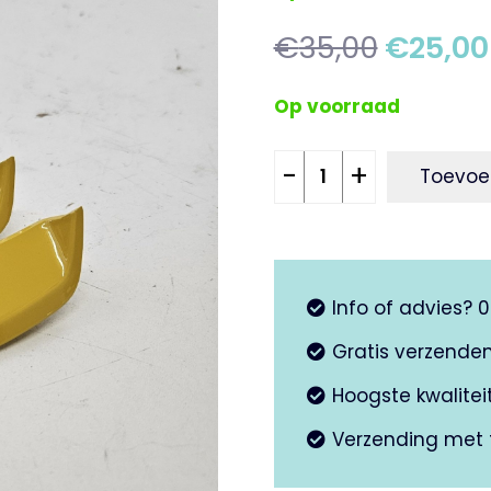
Oorspr
€
35,00
€
25,00
prijs
was:
Op voorraad
€35,00
Vin
-
+
Toevoe
Sierstrip
Set
Vespa
GTS
Info of advies? 
–
Geel
Gratis verzende
aantal
Hoogste kwalite
Verzending met 