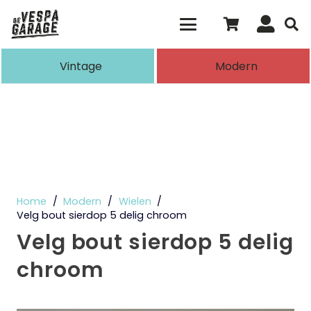
Als de resultaten voor automatisch aanvull
Vintage
Modern
Home
/
Modern
/
Wielen
/
Velg bout sierdop 5 delig chroom
Velg bout sierdop 5 delig
chroom