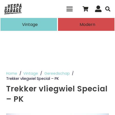
Als de resultaten voor automatisch aanvull
Vintage
Modern
Home
/
Vintage
/
Gereedschap
/
Trekker vliegwiel Special – PK
Trekker vliegwiel Special
– PK