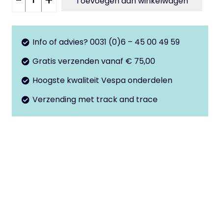
-
+
Toevoegen aan winkelwagen
vliegwiel
Special
-
Info of advies? 0031 (0)6 – 45 00 49 59
PK
Gratis verzenden vanaf € 75,00
aantal
Hoogste kwaliteit Vespa onderdelen
Verzending met track and trace