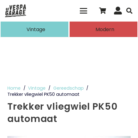
Als de resultaten voor automatisch aanvull
Vintage
Modern
Home
/
Vintage
/
Gereedschap
/
Trekker vliegwiel PK50 automaat
Trekker vliegwiel PK50
automaat