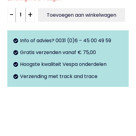
Treeplank
-
+
Toevoegen aan winkelwagen
mat
rubber
Primavera
Info of advies? 0031 (0)6 – 45 00 49 59
-
Gratis verzenden vanaf € 75,00
Sprint
aantal
Hoogste kwaliteit Vespa onderdelen
Verzending met track and trace