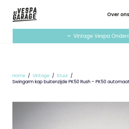
Over on
Vintage Vespa Onder
Home
/
Vintage
/
Stuur
/
Swingarm kap buitenzijde PK50 Rush – PK50 automaa