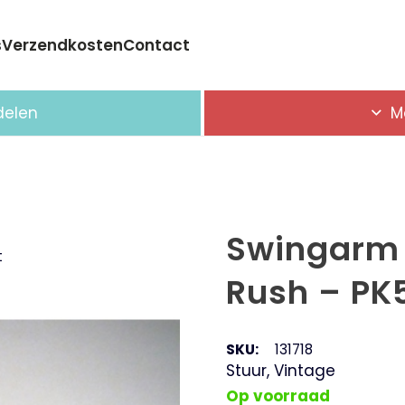
s
Verzendkosten
Contact
Geen producten in de winkelwagen.
delen
M
Swingarm 
t
Rush – PK
SKU:
131718
Stuur
,
Vintage
Op voorraad