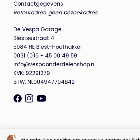
Contactgegevens
Retouradres, geen bezoekadres
De Vespa Garage
Biestsestraat 4
5084 HE Biest-Houthakker
0031 (0)6 - 45 00 49 59
info@vespaonderdelenshop.nl
KVK: 92291279
BTW: NL004947704B42
© Copyright 2026 – De Vespa Garage |
Webdesign by Yooker
We gebruiken cookies om ervoor te zorgen dat jij de