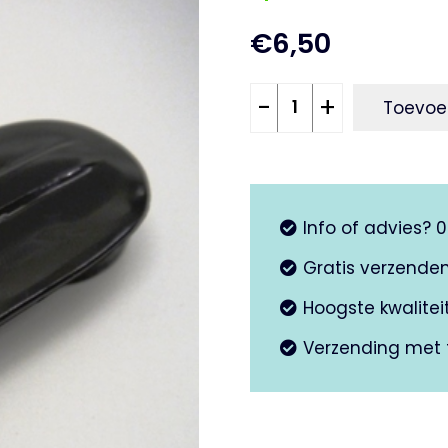
€
6,50
Swingarm
-
+
Toevoe
kap
buitenzijde
PK50
Rush
Info of advies? 
-
PK50
Gratis verzende
automaat
Hoogste kwalite
aantal
Verzending met 