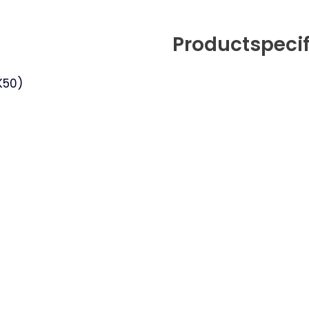
Productspecif
K50)