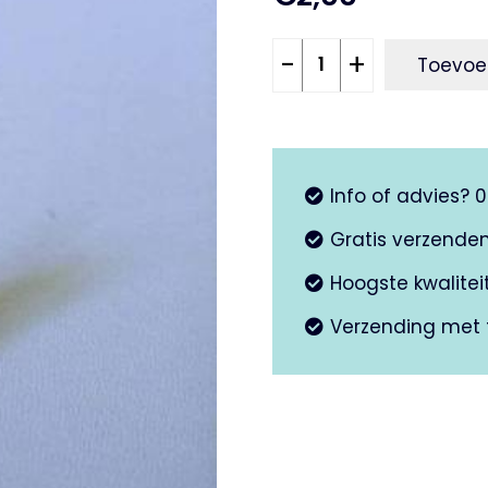
Sproeier
-
+
Toevoe
76
aantal
Info of advies? 
Gratis verzende
Hoogste kwalite
Verzending met 