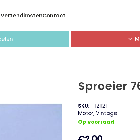
s
Verzendkosten
Contact
Geen producten in de winkelwagen.
delen
M
Sproeier 7
SKU:
121121
Motor
,
Vintage
Op voorraad
€
2,00