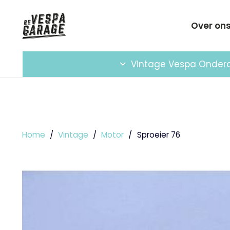
Over on
Vintage Vespa Onder
Home
/
Vintage
/
Motor
/
Sproeier 76