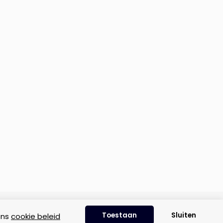
Disclaimer
|
Privacyverklaring
|
Cookie beleid
Toestaan
Sluiten
ons
cookie beleid