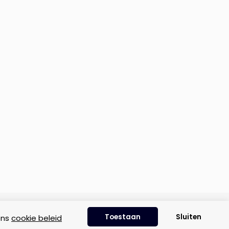
Disclaimer
|
Privacyverklaring
|
Cookie beleid
Toestaan
Sluiten
ons
cookie beleid