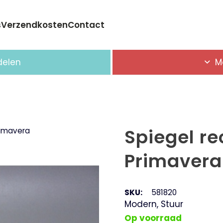
s
Verzendkosten
Contact
Geen producten in de winkelwagen.
delen
M
Spiegel r
rimavera
Primavera
SKU:
581820
Modern
,
Stuur
Op voorraad