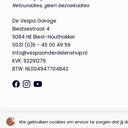
Retouradres, geen bezoekadres
De Vespa Garage
Biestsestraat 4
5084 HE Biest-Houthakker
0031 (0)6 - 45 00 49 59
info@vespaonderdelenshop.nl
KVK: 92291279
BTW: NL004947704B42
© Copyright 2026 – De Vespa Garage |
Webdesign by Yooker
We gebruiken cookies om ervoor te zorgen dat jij de