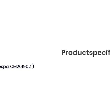
Productspecif
Vespa CM261902 )