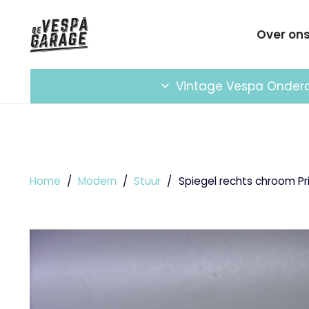
Over on
Vintage Vespa Onder
Home
/
Modern
/
Stuur
/
Spiegel rechts chroom P