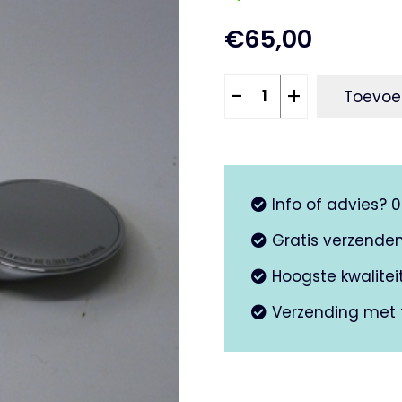
€
65,00
Spiegel
-
+
Toevoe
rechts
chroom
Primavera
aantal
Info of advies? 
Gratis verzende
Hoogste kwalite
Verzending met 