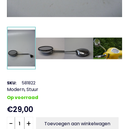
SKU:
581822
Modern
,
Stuur
Op voorraad
€
29,00
Spiegel
-
+
Toevoegen aan winkelwagen
links