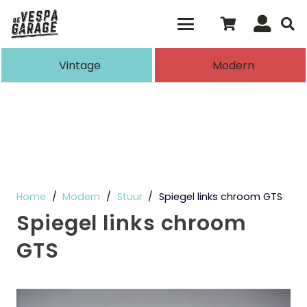
Als de resultaten voor automatisch aanvull
Vintage
Modern
Home
/
Modern
/
Stuur
/
Spiegel links chroom GTS
Spiegel links chroom
GTS