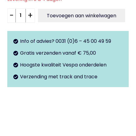
Spanning
-
+
Toevoegen aan winkelwagen
regelaar
12v
-
Info of advies? 0031 (0)6 – 45 00 49 59
20amp
Gratis verzenden vanaf € 75,00
PK50s
-
Hoogste kwaliteit Vespa onderdelen
PK50xl
Verzending met track and trace
aantal