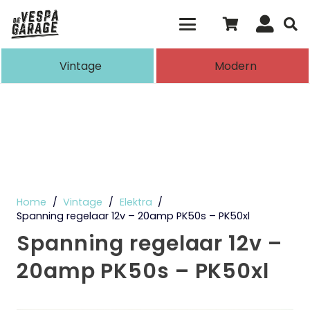
Als de resultaten voor automatisch aanvull
Vintage
Modern
Home
/
Vintage
/
Elektra
/
Spanning regelaar 12v – 20amp PK50s – PK50xl
Spanning regelaar 12v –
20amp PK50s – PK50xl