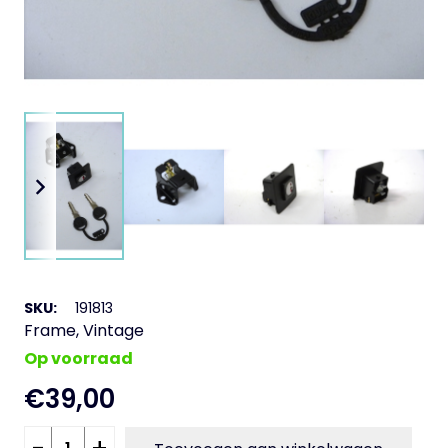
SKU:
191813
Frame
,
Vintage
Op voorraad
€
39,00
Sluiting