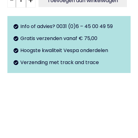
-
+
Toevoegen aan winkelwagen
zadel
PK
incl.
Info of advies? 0031 (0)6 – 45 00 49 59
slot
Gratis verzenden vanaf € 75,00
en
2
Hoogste kwaliteit Vespa onderdelen
sleutels
Verzending met track and trace
aantal