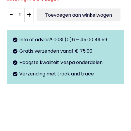
Sierlijst
-
+
Toevoegen aan winkelwagen
set
links
+
Info of advies? 0031 (0)6 – 45 00 49 59
rechts
Gratis verzenden vanaf € 75,00
zwart
GTS
Hoogste kwaliteit Vespa onderdelen
aantal
Verzending met track and trace