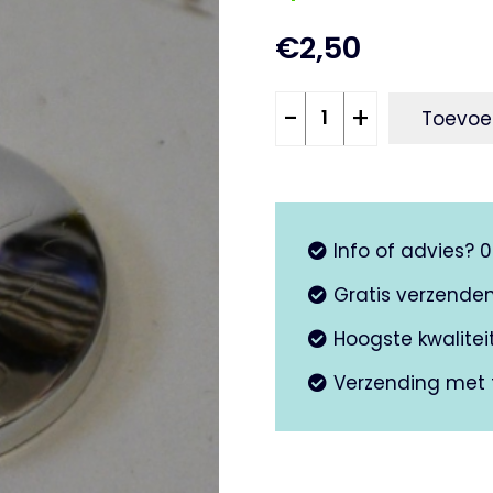
€
2,50
Sierdop
-
+
Toevoe
chroom
windscherm
hoog
aantal
Info of advies? 
Gratis verzende
Hoogste kwalite
Verzending met 