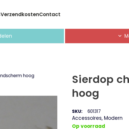
s
Verzendkosten
Contact
Geen producten in de winkelwagen.
delen
M
Sierdop c
indscherm hoog
hoog
SKU:
601317
Accessoires
,
Modern
Op voorraad