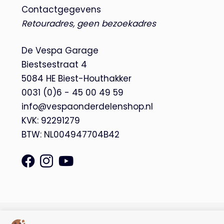
Contactgegevens
Retouradres, geen bezoekadres
De Vespa Garage
Biestsestraat 4
5084 HE Biest-Houthakker
0031 (0)6 - 45 00 49 59
info@vespaonderdelenshop.nl
KVK: 92291279
BTW: NL004947704B42
© Copyright 2026 – De Vespa Garage |
Webdesign by Yooker