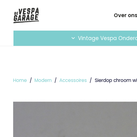
Over on
Vintage Vespa Onder
Home
/
Modern
/
Accessoires
/
Sierdop chroom w