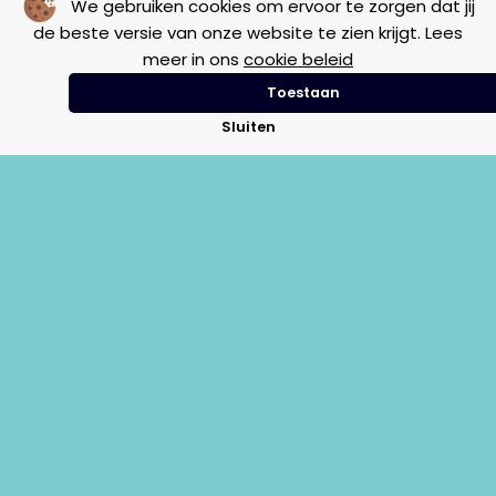
We gebruiken cookies om ervoor te zorgen dat jij
de beste versie van onze website te zien krijgt. Lees
meer in ons
cookie beleid
Stuur
Vintage
Toestaan
Sluiten
€
2,50