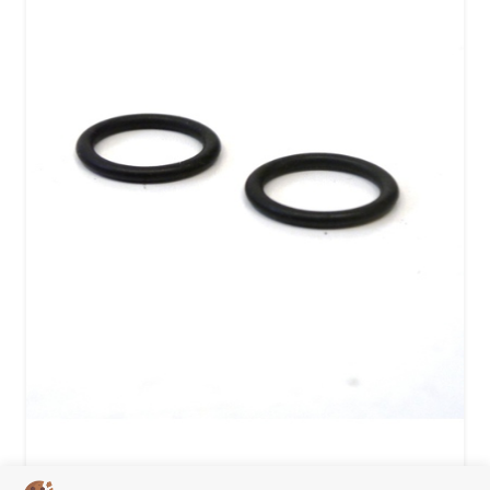
O-ring set 2x voorschokbreker