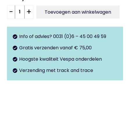
Schokbreker
-
+
Toevoegen aan winkelwagen
voorzijde
V50
-
Info of advies? 0031 (0)6 – 45 00 49 59
50Special
Gratis verzenden vanaf € 75,00
-
PK50
Hoogste kwaliteit Vespa onderdelen
aantal
Verzending met track and trace