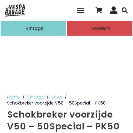
Als de resultaten voor automatisch aanvull
Vintage
Modern
Home
/
Vintage
/
Stuur
/
Schokbreker voorzijde V50 – 50Special – PK50
Schokbreker voorzijde
V50 – 50Special – PK50