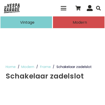
Als de resultaten voor automatisch aanvull
Vintage
Modern
Home
/
Modern
/
Frame
/
Schakelaar zadelslot
Schakelaar zadelslot