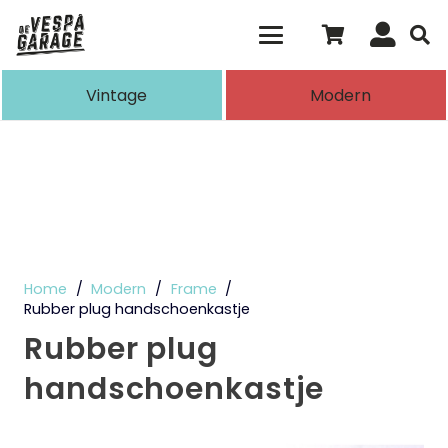
Als de resultaten voor automatisch aanvull
Vintage
Modern
Home
/
Modern
/
Frame
/
Rubber plug handschoenkastje
Rubber plug
handschoenkastje