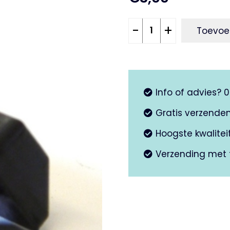
Rubber
-
+
Toevoe
aanslag
standaard
aantal
Info of advies? 
Gratis verzende
Hoogste kwalite
Verzending met 