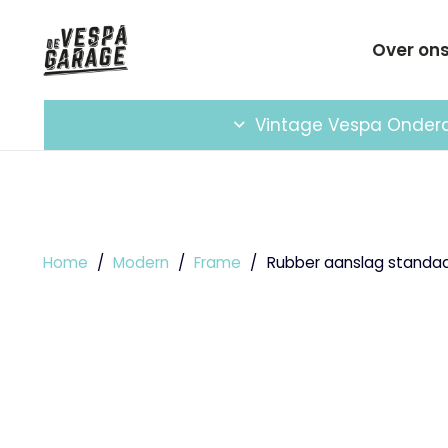
Over on
Vintage Vespa Onder
Home
/
Modern
/
Frame
/
Rubber aanslag standa