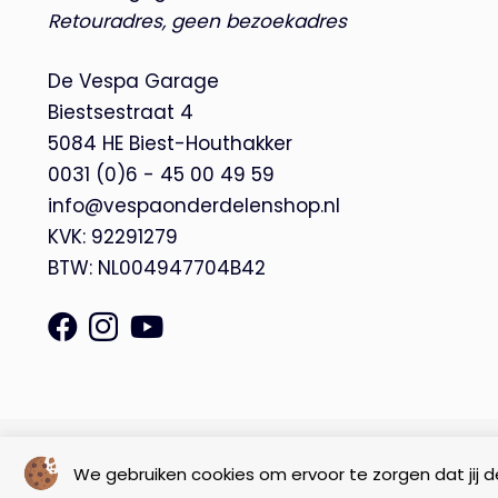
Retouradres, geen bezoekadres
De Vespa Garage
Biestsestraat 4
5084 HE Biest-Houthakker
0031 (0)6 - 45 00 49 59
info@vespaonderdelenshop.nl
KVK: 92291279
BTW: NL004947704B42
© Copyright 2026 – De Vespa Garage |
Webdesign by Yooker
We gebruiken cookies om ervoor te zorgen dat jij de