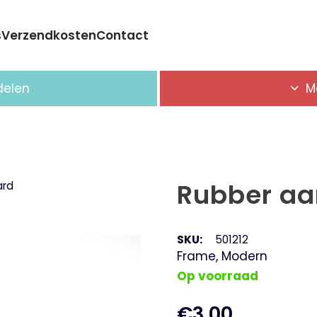
s
Verzendkosten
Contact
Geen producten in de winkelwagen.
delen
M
Rubber aa
ard
SKU:
501212
Frame
,
Modern
Op voorraad
€
3,00