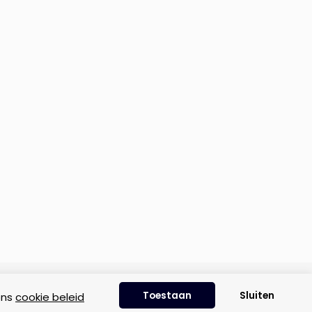
Disclaimer
|
Privacyverklaring
|
Cookie beleid
Toestaan
Sluiten
ons
cookie beleid