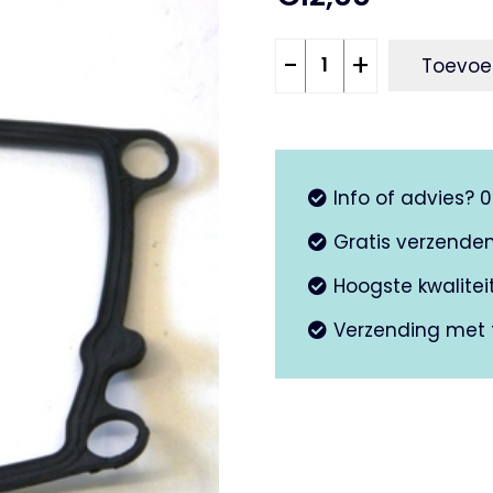
Pakking
-
+
Toevoe
klepdeksel
4T-
2V
aantal
Info of advies? 
Gratis verzende
Hoogste kwalite
Verzending met 