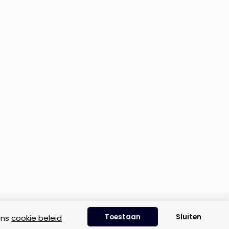
Disclaimer
|
Privacyverklaring
|
Cookie beleid
Toestaan
Sluiten
ons
cookie beleid