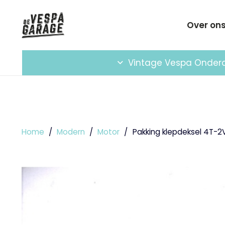
Over on
Vintage Vespa Onder
Home
/
Modern
/
Motor
/
Pakking klepdeksel 4T-2