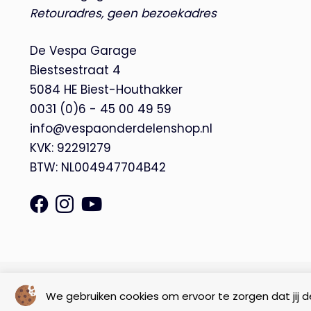
Retouradres, geen bezoekadres
De Vespa Garage
Biestsestraat 4
5084 HE Biest-Houthakker
0031 (0)6 - 45 00 49 59
info@vespaonderdelenshop.nl
KVK: 92291279
BTW: NL004947704B42
© Copyright 2026 – De Vespa Garage |
Webdesign by Yooker
We gebruiken cookies om ervoor te zorgen dat jij de