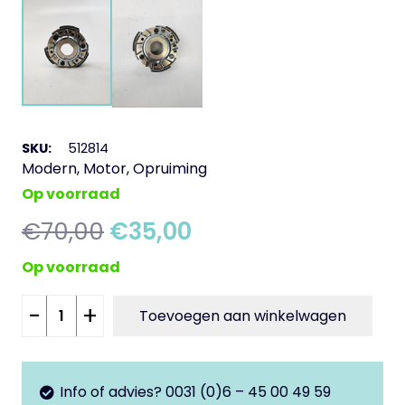
SKU:
512814
Modern
,
Motor
,
Opruiming
Op voorraad
Oorspronkelijke
Huidige
€
70,00
€
35,00
prijs
prijs
Op voorraad
was:
is:
€70,00.
€35,00.
Originele
-
+
Toevoegen aan winkelwagen
Koppeling
GTS
aantal
Info of advies? 0031 (0)6 – 45 00 49 59