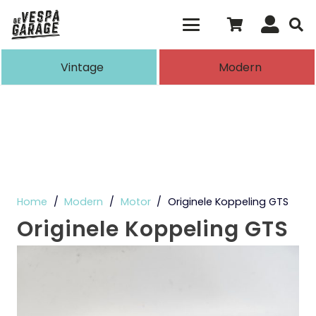
Als de resultaten voor automatisch aanvull
Vintage
Modern
Home
/
Modern
/
Motor
/
Originele Koppeling GTS
Originele Koppeling GTS