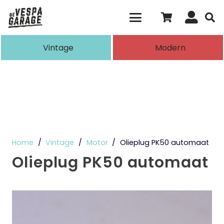
Als de resultaten voor automatisch aanvull
Vintage
Modern
Home
/
Vintage
/
Motor
/
Olieplug PK50 automaat
Olieplug PK50 automaat