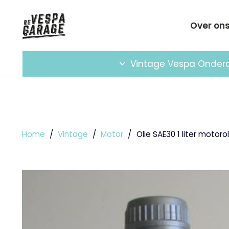
Over on
Vintage Vespa Onder
Home
/
Vintage
/
Motor
/
Olie SAE30 1 liter motorol