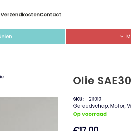
s
Verzendkosten
Contact
Geen producten in de winkelwagen.
delen
M
Olie SAE30 
ie
SKU:
211010
Gereedschap
,
Motor
,
V
Op voorraad
€
17,00