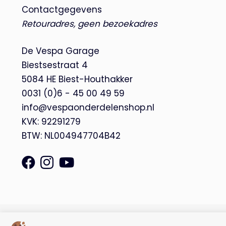
Contactgegevens
Retouradres, geen bezoekadres
De Vespa Garage
Biestsestraat 4
5084 HE Biest-Houthakker
0031 (0)6 - 45 00 49 59
info@vespaonderdelenshop.nl
KVK: 92291279
BTW: NL004947704B42
© Copyright 2026 – De Vespa Garage |
Webdesign by Yooker