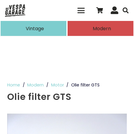
Als de resultaten voor automatisch aanvull
Vintage
Modern
Home
/
Modern
/
Motor
/
Olie filter GTS
Olie filter GTS