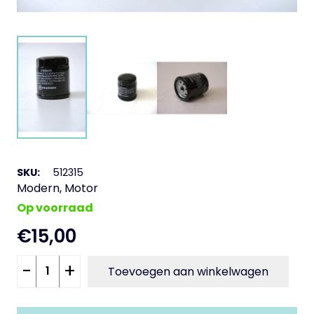
SKU:
512315
Modern
,
Motor
Op voorraad
€
15,00
Olie
-
+
Toevoegen aan winkelwagen
filter
GTS