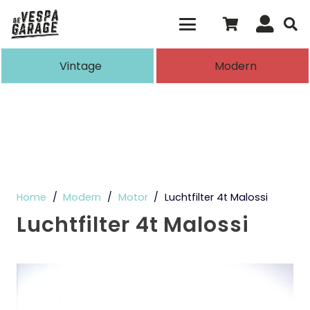
Als de resultaten voor automatisch aanvull
Vintage
Modern
Home
/
Modern
/
Motor
/
Luchtfilter 4t Malossi
Luchtfilter 4t Malossi