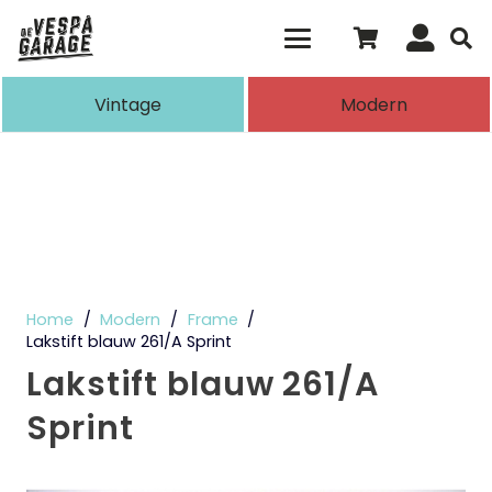
Als de resultaten voor automatisch aanvull
Vintage
Modern
Home
/
Modern
/
Frame
/
Lakstift blauw 261/A Sprint
Lakstift blauw 261/A
Sprint