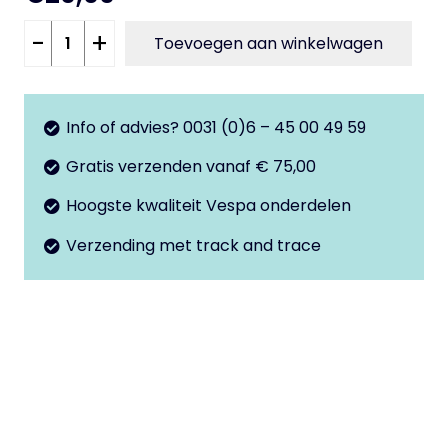
Lakstift
-
+
Toevoegen aan winkelwagen
8ml
Bruin
Marrone
Info of advies? 0031 (0)6 – 45 00 49 59
Terra
Gratis verzenden vanaf € 75,00
di
Toscana
Hoogste kwaliteit Vespa onderdelen
112/A
Verzending met track and trace
aantal