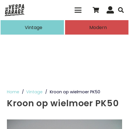
Als de resultaten voor automatisch aanvull
Vintage
Modern
Home
/
Vintage
/
Kroon op wielmoer PK50
Kroon op wielmoer PK50