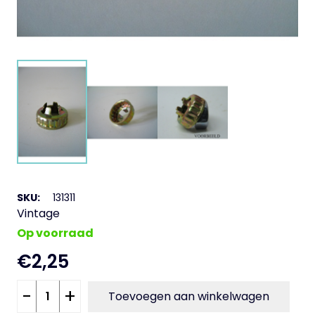
SKU:
131311
Vintage
Op voorraad
€
2,25
Kroon
-
+
Toevoegen aan winkelwagen
op