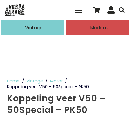
Als de resultaten voor automatisch aanvull
Vintage
Modern
Home
/
Vintage
/
Motor
/
Koppeling veer V50 – 50Special – PK50
Koppeling veer V50 –
50Special – PK50