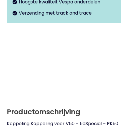
PK50
Hoogste kwaliteit Vespa onderdelen
aantal
Verzending met track and trace
Productomschrijving
Koppeling Koppeling veer V50 – 50Special – PK50