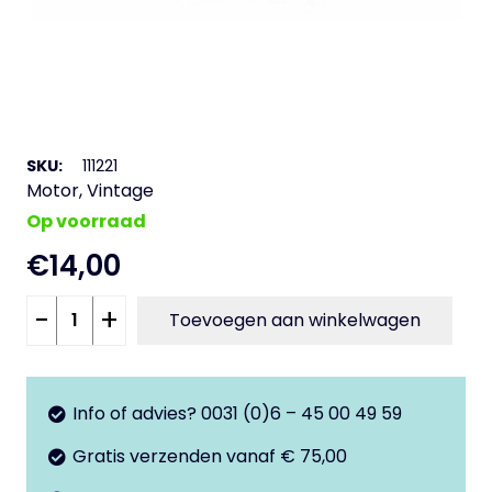
SKU:
111221
Motor
,
Vintage
Op voorraad
€
14,00
Koppeling
-
+
Toevoegen aan winkelwagen
veer
V50
-
Info of advies? 0031 (0)6 – 45 00 49 59
50Special
Gratis verzenden vanaf € 75,00
-