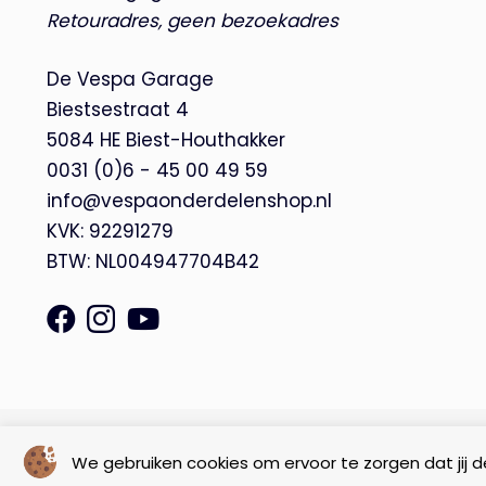
Retouradres, geen bezoekadres
De Vespa Garage
Biestsestraat 4
5084 HE Biest-Houthakker
0031 (0)6 - 45 00 49 59
info@vespaonderdelenshop.nl
KVK: 92291279
BTW: NL004947704B42
© Copyright 2026 – De Vespa Garage |
Webdesign by Yooker
We gebruiken cookies om ervoor te zorgen dat jij de