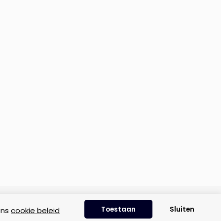
Disclaimer
|
Privacyverklaring
|
Cookie beleid
Toestaan
Sluiten
ons
cookie beleid