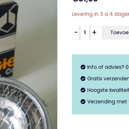
Levering in 3 a 4 dage
Koplamp
-
+
Toevoe
V50
SIEM
aantal
Info of advies? 
Gratis verzende
Hoogste kwalite
Verzending met 