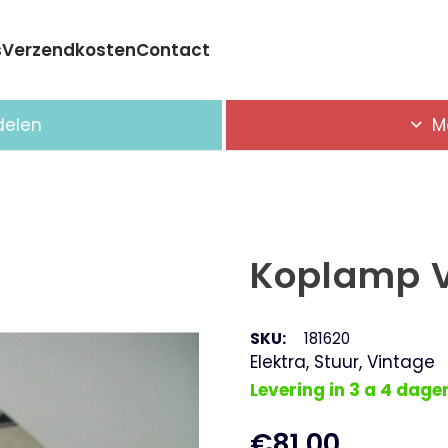
s
Verzendkosten
Contact
Geen producten in de winkelwagen.
delen
M
Koplamp 
SKU:
181620
Elektra
,
Stuur
,
Vintage
Levering in 3 a 4 dage
€
81,00