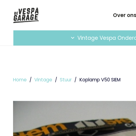
Over on
Vintage Vespa Onder
Home
/
Vintage
/
Stuur
/
Koplamp V50 SIEM