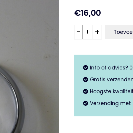
€
16,00
Koplamp
-
+
Toevoe
ring
chroom
Primavera
aantal
Info of advies? 
Gratis verzende
Hoogste kwalite
Verzending met 