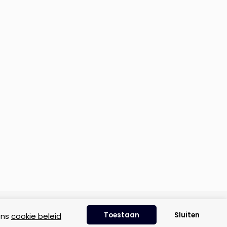
Disclaimer
|
Privacyverklaring
|
Cookie beleid
Toestaan
Sluiten
ons
cookie beleid