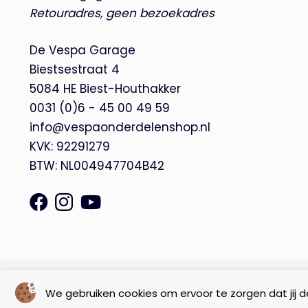
Retouradres, geen bezoekadres
De Vespa Garage
Biestsestraat 4
5084 HE Biest-Houthakker
0031 (0)6 - 45 00 49 59
info@vespaonderdelenshop.nl
KVK: 92291279
BTW: NL004947704B42
© Copyright 2026 – De Vespa Garage |
Webdesign by Yooker
We gebruiken cookies om ervoor te zorgen dat jij de