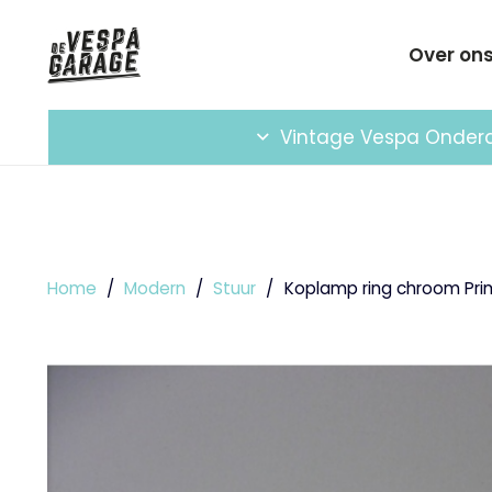
Over on
Vintage Vespa Onder
Home
/
Modern
/
Stuur
/
Koplamp ring chroom Pr