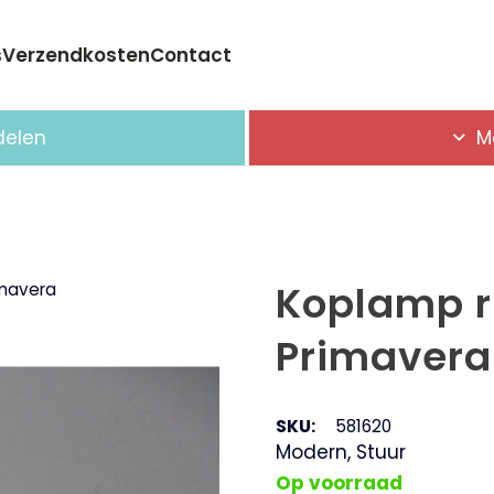
s
Verzendkosten
Contact
Geen producten in de winkelwagen.
delen
M
Koplamp r
imavera
Primavera
SKU:
581620
Modern
,
Stuur
Op voorraad