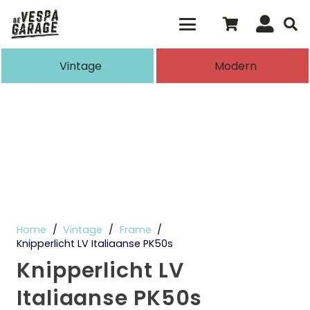
Als de resultaten voor automatisch aanvull
Vintage
Modern
Home
/
Vintage
/
Frame
/
Knipperlicht LV Italiaanse PK50s
Knipperlicht LV
Italiaanse PK50s