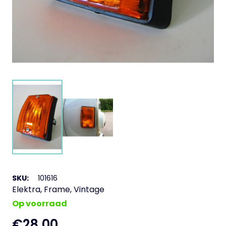
SKU:
101616
Elektra
,
Frame
,
Vintage
Op voorraad
€
28,00