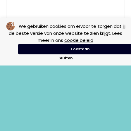
We gebruiken cookies om ervoor te zorgen dat jij
Lamp 12V 10W BA15S knipperlicht PK50
de beste versie van onze website te zien krijgt. Lees
meer in ons
cookie beleid
Toestaan
Elektra
Vintage
Sluiten
€
1,25