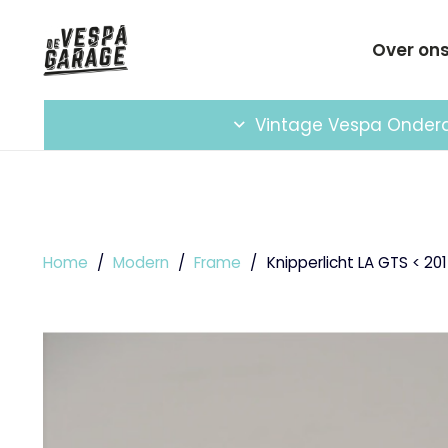
Over on
Vintage Vespa Onder
Home
/
Modern
/
Frame
/
Knipperlicht LA GTS < 20