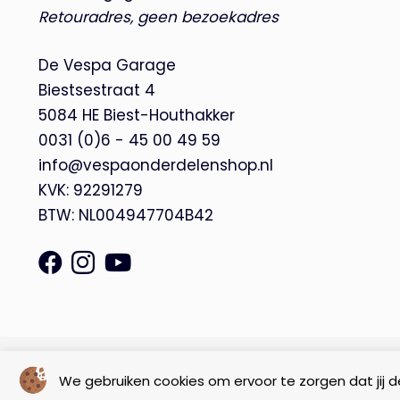
Retouradres, geen bezoekadres
De Vespa Garage
Biestsestraat 4
5084 HE Biest-Houthakker
0031 (0)6 - 45 00 49 59
info@vespaonderdelenshop.nl
KVK: 92291279
BTW: NL004947704B42
© Copyright 2026 – De Vespa Garage |
Webdesign by Yooker
We gebruiken cookies om ervoor te zorgen dat jij de