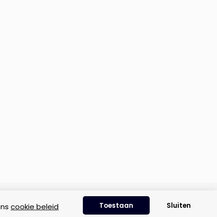
Disclaimer
|
Privacyverklaring
|
Cookie beleid
Toestaan
Sluiten
ons
cookie beleid