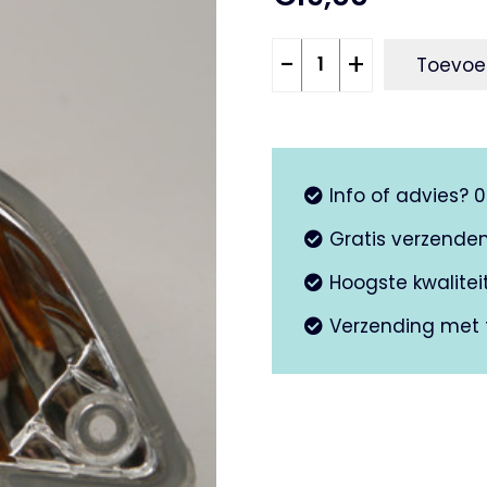
Knipperlicht
-
+
Toevoe
LA
GTS
<
2014
Info of advies? 
aantal
Gratis verzende
Hoogste kwalite
Verzending met 