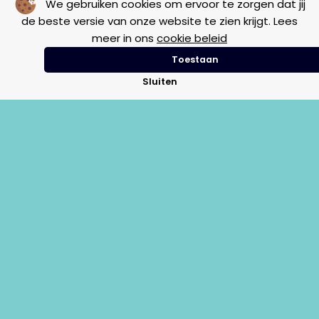
We gebruiken cookies om ervoor te zorgen dat jij
de beste versie van onze website te zien krijgt. Lees
meer in ons
cookie beleid
Elektra
Frame
Vintage
Toestaan
Sluiten
€
11,00