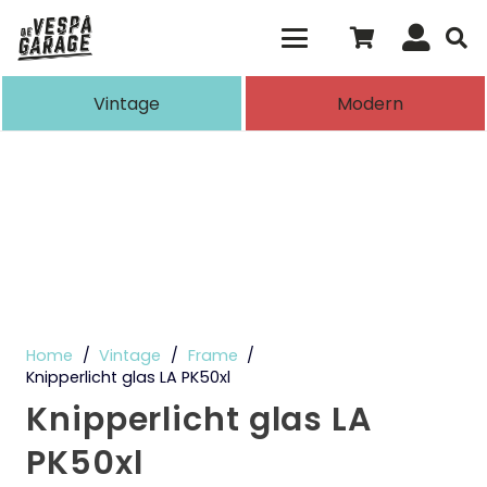
Als de resultaten voor automatisch aanvull
Vintage
Modern
Home
/
Vintage
/
Frame
/
Knipperlicht glas LA PK50xl
Knipperlicht glas LA
PK50xl