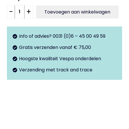
Knipperlicht
-
+
Toevoegen aan winkelwagen
glas
LA
PK50xl
Info of advies? 0031 (0)6 – 45 00 49 59
aantal
Gratis verzenden vanaf € 75,00
Hoogste kwaliteit Vespa onderdelen
Verzending met track and trace