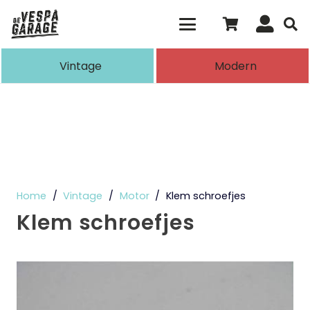
Als de resultaten voor automatisch aanvull
Vintage
Modern
Home
/
Vintage
/
Motor
/
Klem schroefjes
Klem schroefjes