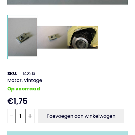
SKU:
142213
Motor
,
Vintage
Op voorraad
€
1,75
Klem
-
+
Toevoegen aan winkelwagen
schroefjes
aantal