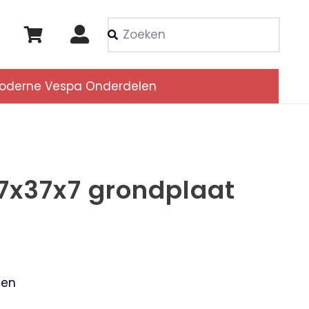
Als de resultaten voor
oderne Vespa Onderdelen
27x37x7 grondplaat
m
len