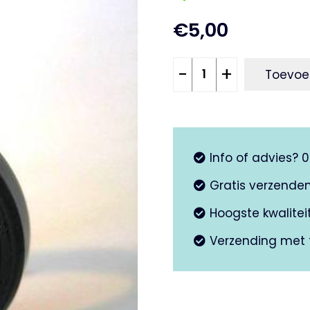
€
5,00
Keerring
-
+
Toevoe
27x37x7
grondplaat
achterrem
aantal
Info of advies? 
Gratis verzende
Hoogste kwalite
Verzending met 