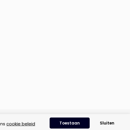
Disclaimer
|
Privacyverklaring
|
Cookie beleid
Toestaan
Sluiten
ons
cookie beleid