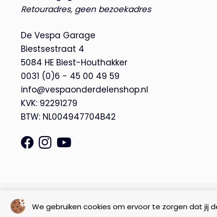
Retouradres, geen bezoekadres
De Vespa Garage
Biestsestraat 4
5084 HE Biest-Houthakker
0031 (0)6 - 45 00 49 59
info@vespaonderdelenshop.nl
KVK: 92291279
BTW: NL004947704B42
© Copyright 2026 – De Vespa Garage |
Webdesign by Yooker
We gebruiken cookies om ervoor te zorgen dat jij de