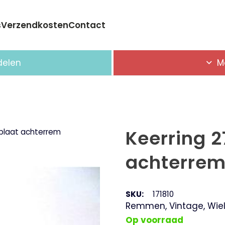
s
Verzendkosten
Contact
Geen producten in de winkelwagen.
delen
M
Keerring 
dplaat achterrem
achterre
SKU:
171810
Remmen
,
Vintage
,
Wie
Op voorraad