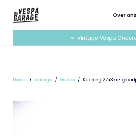
Over on
Vintage Vespa Onder
Home
/
Vintage
/
Wielen
/
Keerring 27x37x7 gron