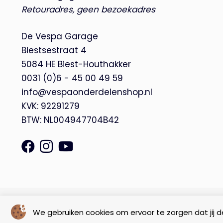
Retouradres, geen bezoekadres
De Vespa Garage
Biestsestraat 4
5084 HE Biest-Houthakker
0031 (0)6 - 45 00 49 59
info@vespaonderdelenshop.nl
KVK: 92291279
BTW: NL004947704B42
© Copyright 2026 – De Vespa Garage |
Webdesign by Yooker
We gebruiken cookies om ervoor te zorgen dat jij de