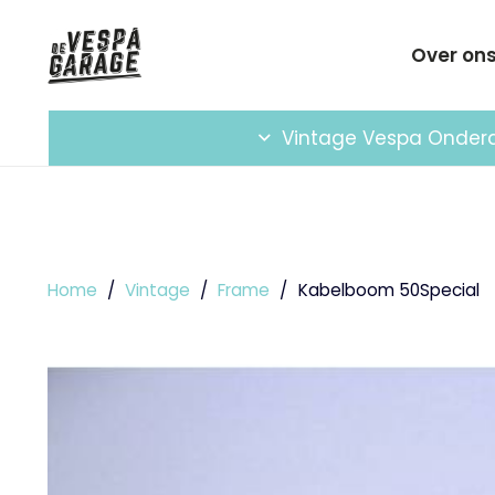
Over on
Vintage Vespa Onder
Home
/
Vintage
/
Frame
/
Kabelboom 50Special