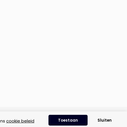
Disclaimer
|
Privacyverklaring
|
Cookie beleid
Toestaan
Sluiten
ons
cookie beleid