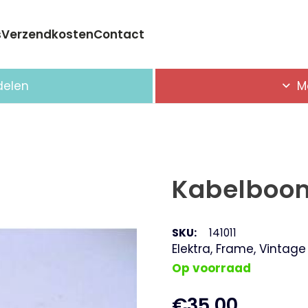
s
Verzendkosten
Contact
Geen producten in de winkelwagen.
delen
M
Kabelboom
SKU:
141011
Elektra
,
Frame
,
Vintage
Op voorraad
€
35,00