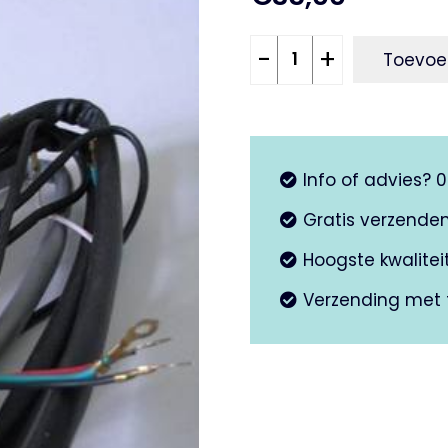
Kabelboom
-
+
Toevoe
50Special
aantal
Info of advies? 
Gratis verzende
Hoogste kwalite
Verzending met 